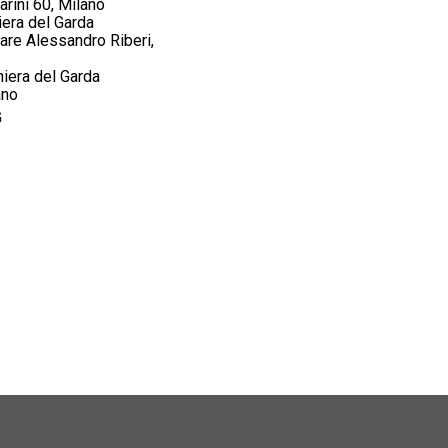
arini 60, Milano
iera del Garda
are Alessandro Riberi,
hiera del Garda
ano
G