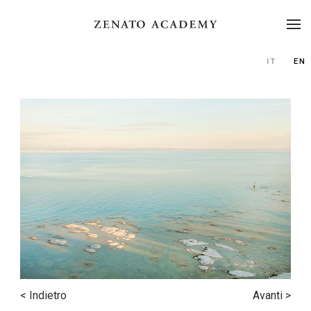
IT
EN
< Indietro
Avanti >