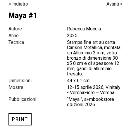
< Indietro
Avanti >
Maya #1
Autore
Rebecca Moccia
Anno
2025
Tecnica
Stampa fine art su carta
Canson Metallica, montata
su Alluminio 2 mm, vetro
bronzo di dimensione 30
x5 0 cm e di spessore 12
mm, ganci di alluminio
fresato.
Dimensioni
44 x 61 cm
Mostre
12-15 aprile 2026, Vinitaly
- VeronaFiere – Verona
Pubblicazioni
“Maya ", a+mbookstore
edizioni 2026
PRINT