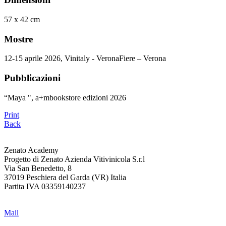
57 x 42 cm
Mostre
12-15 aprile 2026, Vinitaly - VeronaFiere – Verona
Pubblicazioni
“Maya ", a+mbookstore edizioni 2026
Print
Back
Zenato Academy
Progetto di Zenato Azienda Vitivinicola S.r.l
Via San Benedetto, 8
37019 Peschiera del Garda (VR) Italia
Partita IVA 03359140237
www.zenato.it
Mail