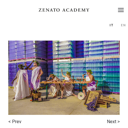
IT
EN
< Prev
Next >