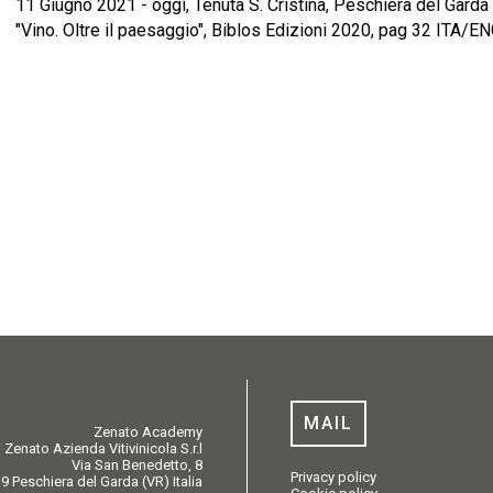
11 Giugno 2021 - oggi, Tenuta S. Cristina, Peschiera del Gard
"Vino. Oltre il paesaggio", Biblos Edizioni 2020, pag 32 ITA/E
MAIL
Zenato Academy
 Zenato Azienda Vitivinicola S.r.l
Via San Benedetto, 8
Privacy policy
9 Peschiera del Garda (VR) Italia