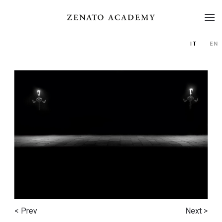
IT
EN
< Prev
Next >